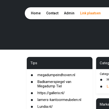
Home
Contact
Admin
Link plaatsen
Tips
Categ
Categ
megadumpeindhoven.nl
H
Badkamerspiegel van
Megadump Tiel
L
https://gallerix.nl/
lamers-kantoormeubelen.nl
Marke
Lundia.nl/