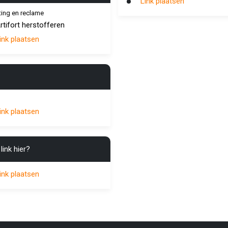
Link plaatsen
ing en reclame
rtifort herstofferen
ink plaatsen
ink plaatsen
link hier?
ink plaatsen