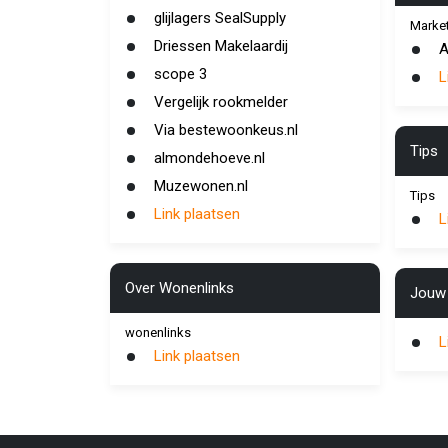
glijlagers SealSupply
Market
Driessen Makelaardij
A
scope 3
L
Vergelijk rookmelder
Via bestewoonkeus.nl
Tips
almondehoeve.nl
Muzewonen.nl
Tips
Link plaatsen
L
Over Wonenlinks
Jouw 
wonenlinks
L
Link plaatsen